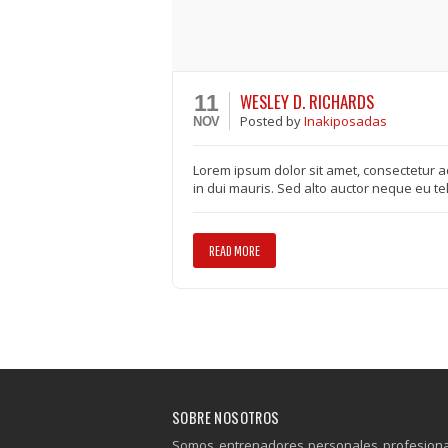
WESLEY D. RICHARDS
11
Posted
by
Inakiposadas
NOV
Lorem ipsum dolor sit amet, consectetur ad
in dui mauris. Sed alto auctor neque eu tel
READ MORE
SOBRE NOSOTROS
Somos entrenadores personales profesional