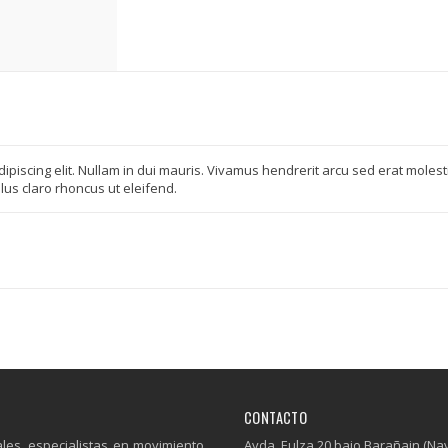
ipiscing elit. Nullam in dui mauris. Vivamus hendrerit arcu sed erat molesti
lus claro rhoncus ut eleifend.
CONTACTO
es, especialistas en movimiento
Avda. Eulza 20 bajo Barañain (Na