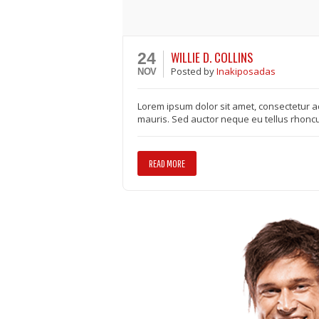
WILLIE D. COLLINS
24
Posted
by
Inakiposadas
NOV
Lorem ipsum dolor sit amet, consectetur adi
mauris. Sed auctor neque eu tellus rhoncu
READ MORE