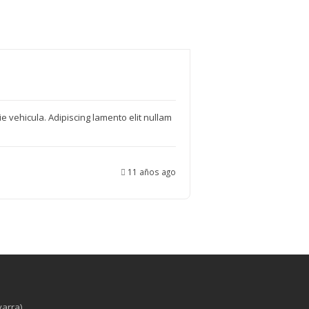
e vehicula. Adipiscing lamento elit nullam
11 años ago
varra)